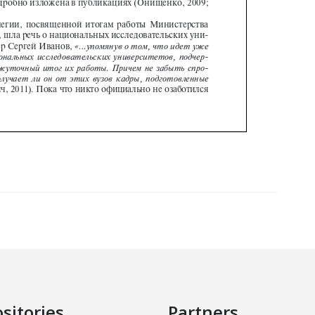
sitories
Partners