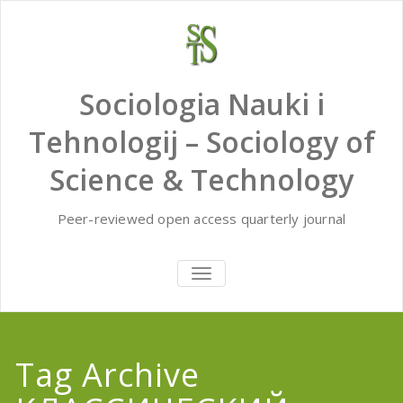
Skip
to
content
Sociologia Nauki i
Tehnologij – Sociology of
Science & Technology
Peer-reviewed open access quarterly journal
TOGGLE
NAVIGATION
Tag Archive