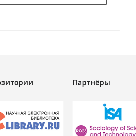
озитории
Партнёры