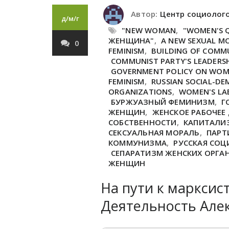
Автор:
Центр социолог
д/м/г
"NEW WOMAN
,
"WOMEN'S 
ЖЕНЩИНА"
,
A NEW SEXUAL M
0
FEMINISM
,
BUILDING OF COMM
COMMUNIST PARTY'S LEADERS
GOVERNMENT POLICY ON WO
FEMINISM
,
RUSSIAN SOCIAL-D
ORGANIZATIONS
,
WOMEN'S LA
БУРЖУАЗНЫЙ ФЕМИНИЗМ
,
Г
ЖЕНЩИН
,
ЖЕНСКОЕ РАБОЧЕЕ
СОБСТВЕННОСТИ
,
КАПИТАЛИ
СЕКСУАЛЬНАЯ МОРАЛЬ
,
ПАРТ
КОММУНИЗМА
,
РУССКАЯ СО
СЕПАРАТИЗМ ЖЕНСКИХ ОРГА
ЖЕНЩИН
На пути к марксис
Деятельность Але