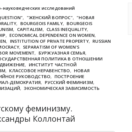
о-науковедческих исследований
QUESTION"
,
"ЖЕНСКИЙ ВОПРОС"
,
"НОВАЯ
ORALITY
,
BOURGEOIS FAMILY
,
BOURGEOIS
UNISM
,
CAPITALISM
,
CLASS INEQUALITY
,
HIP
,
ECONOMICAL DEPENDENCE ON WOMEN
,
MEN
,
INSTITUTION OF PRIVATE PROPERTY
,
RUSSIAN
EMOCRACY
,
SEPARATISM OF WOMEN'S
BOR MOVEMENT
,
БУРЖУАЗНАЯ СЕМЬЯ
,
ОСУДАРСТВЕННАЯ ПОЛИТИКА В ОТНОШЕНИИ
 ДВИЖЕНИЕ
,
ИНСТИТУТ ЧАСТНОЙ
ЗМ
,
КЛАССОВОЕ НЕРАВЕНСТВО
,
НОВАЯ
ИЙНОЕ РУКОВОДСТВО
,
ПОСТРОЕНИЕ
ЦИАЛ-ДЕМОКРАТИЯ
,
РУССКИЙ ФЕМИНИЗМ
,
НИЗАЦИЙ
,
ЭКОНОМИЧЕСКАЯ ЗАВИСИМОСТЬ
тскому феминизму.
ксандры Коллонтай