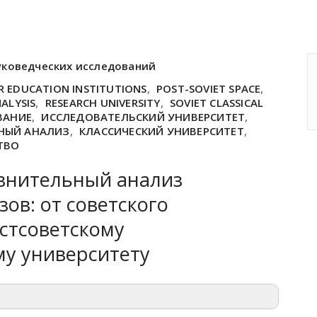
уковедческих исследований
R EDUCATION INSTITUTIONS
,
POST-SOVIET SPACE
,
ALYSIS
,
RESEARCH UNIVERSITY
,
SOVIET CLASSICAL
ВАНИЕ
,
ИССЛЕДОВАТЕЛЬСКИЙ УНИВЕРСИТЕТ
,
НЫЙ АНАЛИЗ
,
КЛАССИЧЕСКИЙ УНИВЕРСИТЕТ
,
ТВО
внительный анализ
ов: от советского
остсоветскому
му университету