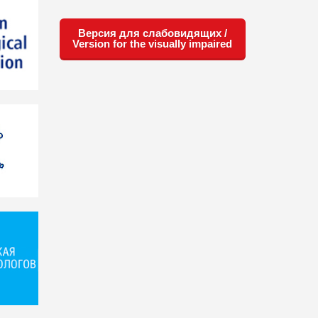
Версия для слабовидящих /
Version for the visually impaired