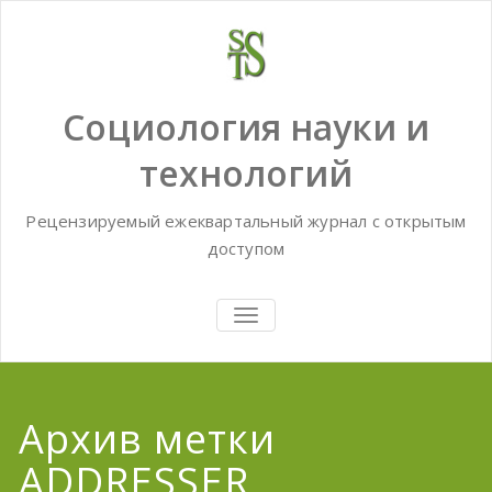
Skip
to
content
Социология науки и
технологий
Рецензируемый ежеквартальный журнал с открытым
доступом
TOGGLE
NAVIGATION
Архив метки
ADDRESSER