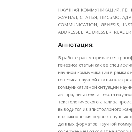
НАУЧНАЯ КОММУНИКАЦИЯ, ГЕН
ЖУРНАЛ, СТАТЬЯ, ПИСЬМО, АДРЕ
COMMUNICATION, GENESIS, INST
ADDRESSEE, ADDRESSER, READER
Аннотация:
В работе рассматривается транс
генезиса статьи как ее специфи
научной коммуникации в рамках 
генезиса научной статьи как ср
коммуникативной ситуации научн
автора, читателя и текста научно
текстологического анализа прои
выводится из эпистолярного жанр
возникновения первых научных ж
данных форматов научной коммун
содержанием отходит на второй 