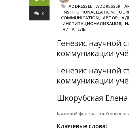
ADDRESSEE
,
ADDRESSER
,
A
INSTITUTIONALIZATION
,
JOUR
0
COMMUNICATION
,
АВТОР
,
АД
ИНСТИТУЦИОНАЛИЗАЦИЯ
,
Н
ЧИТАТЕЛЬ
Генезис научной с
коммуникации уч
Генезис научной с
коммуникации уч
Шкорубская Елена
Крымский федеральный университ
Ключевые слова: