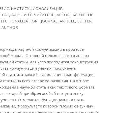
ЕЗИС, ИНСТИТУЦИОНАЛИЗАЦИЯ,
САТ, АДРЕСАНТ, ЧИТАТЕЛЬ, АВТОР, SCIENTIFIC
ITUTIONALIZATION, JOURNAL, ARTICLE, LETTER,
, AUTHOR
формация научной коммуникации в процессе
ческой формы. Основной целью является анализ
научной статьи, для чего проводится реконструкция
едства коммуникации ученых, прояснение
ой статьи, а также исследование трансформации
й статьи на всех этапах ее развития. На основе
схождение научной статьи как текстового формата
а, который приобрел особый статус в эпоху
урналов. Отмечается функциональная связь
икации, в результате которой письмо с научным
план и становится одним из средств неформальной