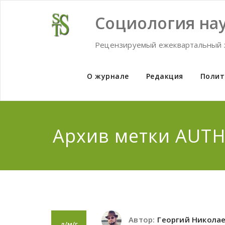
Skip
to
Социология нау
content
Рецензируемый ежеквартальный 
О журнале
Редакция
Полит
Архив метки AUT
Автор:
Георгий Никола
д/м/г