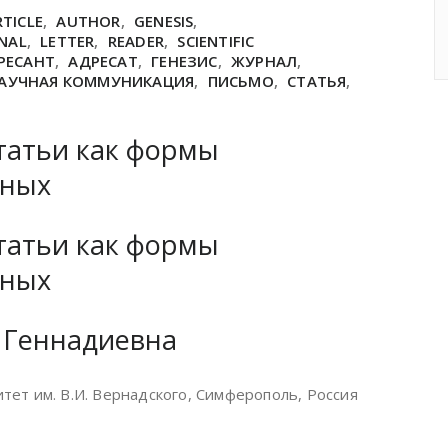
RTICLE
,
AUTHOR
,
GENESIS
,
NAL
,
LETTER
,
READER
,
SCIENTIFIC
РЕСАНТ
,
АДРЕСАТ
,
ГЕНЕЗИС
,
ЖУРНАЛ
,
АУЧНАЯ КОММУНИКАЦИЯ
,
ПИСЬМО
,
СТАТЬЯ
,
татьи как формы
ёных
татьи как формы
ёных
 Геннадиевна
ет им. В.И. Вернадского, Симферополь, Россия