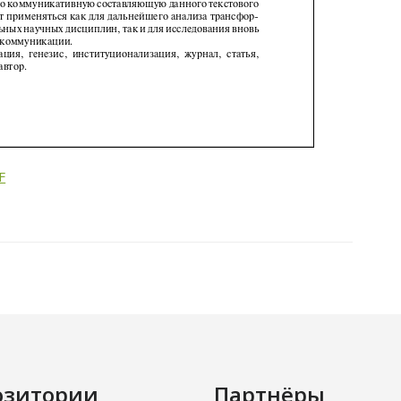
F
озитории
Партнёры