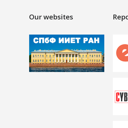
Our websites
Repo