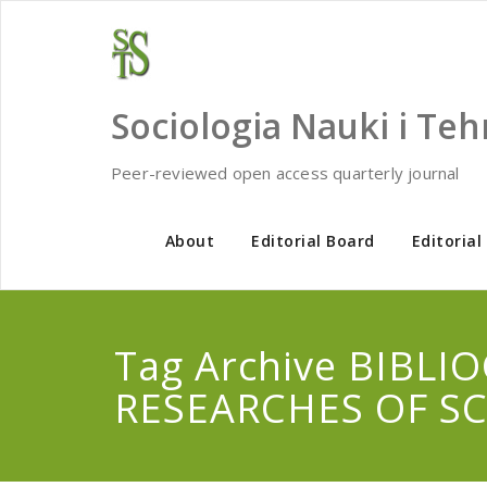
Skip
to
content
Sociologia Nauki i Teh
Peer-reviewed open access quarterly journal
About
Editorial Board
Editorial
Tag Archive BIBLI
RESEARCHES OF S