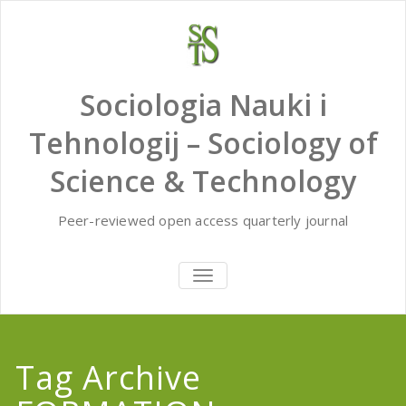
Skip
to
content
Sociologia Nauki i
Tehnologij – Sociology of
Science & Technology
Peer-reviewed open access quarterly journal
TOGGLE
NAVIGATION
Tag Archive