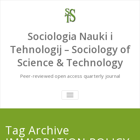
Skip
to
content
Sociologia Nauki i
Tehnologij – Sociology of
Science & Technology
Peer-reviewed open access quarterly journal
TOGGLE
NAVIGATION
Tag Archive