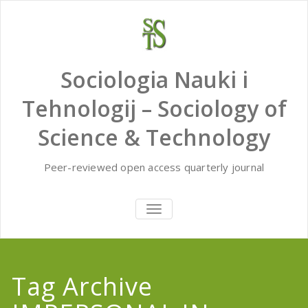
Skip
to
content
Sociologia Nauki i
Tehnologij – Sociology of
Science & Technology
Peer-reviewed open access quarterly journal
TOGGLE
NAVIGATION
Tag Archive