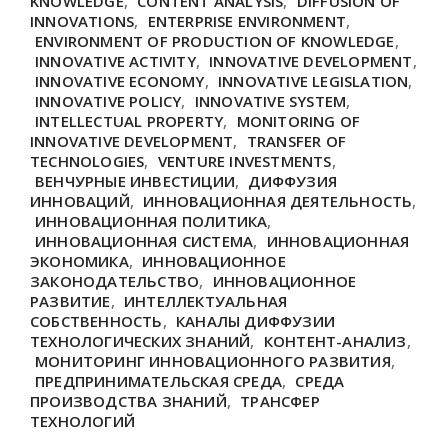
KNOWLEDGE
,
CONTENT ANALYSIS
,
DIFFUSION OF
INNOVATIONS
,
ENTERPRISE ENVIRONMENT
,
ENVIRONMENT OF PRODUCTION OF KNOWLEDGE
,
INNOVATIVE ACTIVITY
,
INNOVATIVE DEVELOPMENT
,
INNOVATIVE ECONOMY
,
INNOVATIVE LEGISLATION
,
INNOVATIVE POLICY
,
INNOVATIVE SYSTEM
,
INTELLECTUAL PROPERTY
,
MONITORING OF
INNOVATIVE DEVELOPMENT
,
TRANSFER OF
TECHNOLOGIES
,
VENTURE INVESTMENTS
,
ВЕНЧУРНЫЕ ИНВЕСТИЦИИ
,
ДИФФУЗИЯ
ИННОВАЦИЙ
,
ИННОВАЦИОННАЯ ДЕЯТЕЛЬНОСТЬ
,
ИННОВАЦИОННАЯ ПОЛИТИКА
,
ИННОВАЦИОННАЯ СИСТЕМА
,
ИННОВАЦИОННАЯ
ЭКОНОМИКА
,
ИННОВАЦИОННОЕ
ЗАКОНОДАТЕЛЬСТВО
,
ИННОВАЦИОННОЕ
РАЗВИТИЕ
,
ИНТЕЛЛЕКТУАЛЬНАЯ
СОБСТВЕННОСТЬ
,
КАНАЛЫ ДИФФУЗИИ
ТЕХНОЛОГИЧЕСКИХ ЗНАНИЙ
,
КОНТЕНТ-АНАЛИЗ
,
МОНИТОРИНГ ИННОВАЦИОННОГО РАЗВИТИЯ
,
ПРЕДПРИНИМАТЕЛЬСКАЯ СРЕДА
,
СРЕДА
ПРОИЗВОДСТВА ЗНАНИЙ
,
ТРАНСФЕР
ТЕХНОЛОГИЙ