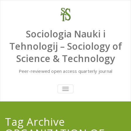
Skip
to
content
Sociologia Nauki i
Tehnologij – Sociology of
Science & Technology
Peer-reviewed open access quarterly journal
TOGGLE
NAVIGATION
Tag Archive