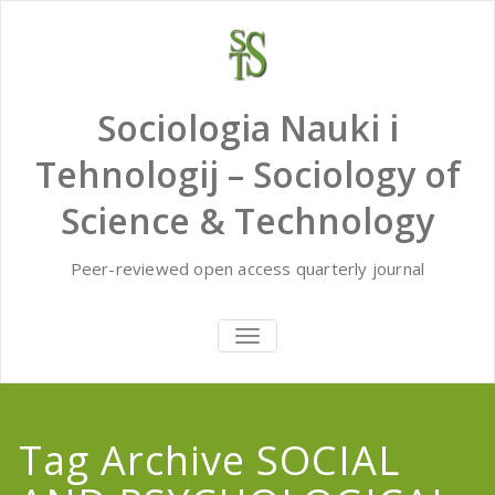
Skip
to
content
Sociologia Nauki i
Tehnologij – Sociology of
Science & Technology
Peer-reviewed open access quarterly journal
TOGGLE
NAVIGATION
Tag Archive SOCIAL