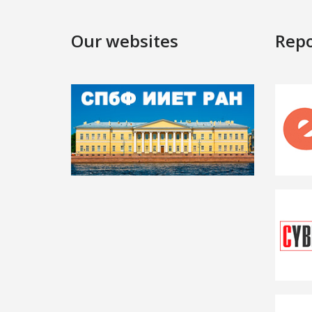
Our websites
Repo