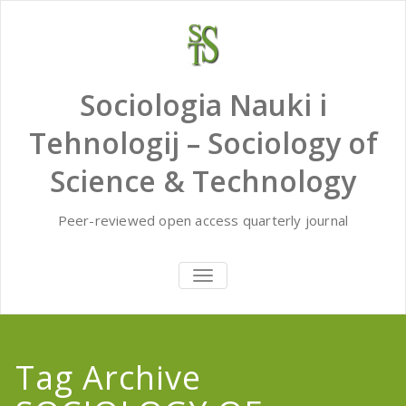
Skip
to
content
Sociologia Nauki i
Tehnologij – Sociology of
Science & Technology
Peer-reviewed open access quarterly journal
TOGGLE
NAVIGATION
Tag Archive