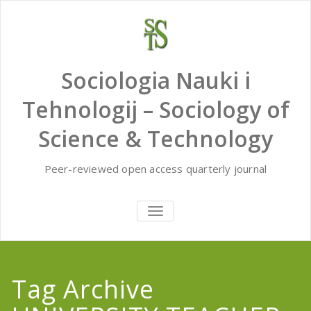
Skip
to
content
Sociologia Nauki i
Tehnologij – Sociology of
Science & Technology
Peer-reviewed open access quarterly journal
TOGGLE
NAVIGATION
Tag Archive