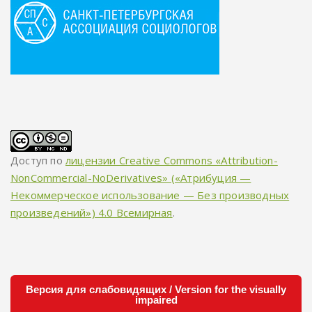
Доступ по
лицензии Creative Commons «Attribution-
NonCommercial-NoDerivatives» («Атрибуция —
Некоммерческое использование — Без производных
произведений») 4.0 Всемирная
.
Версия для слабовидящих / Version for the visually
impaired