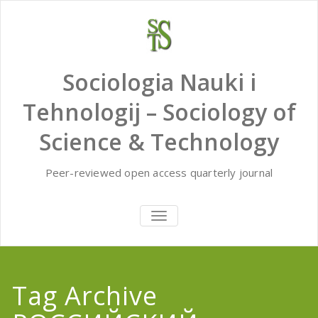
Skip
to
content
Sociologia Nauki i
Tehnologij – Sociology of
Science & Technology
Peer-reviewed open access quarterly journal
TOGGLE
NAVIGATION
Tag Archive