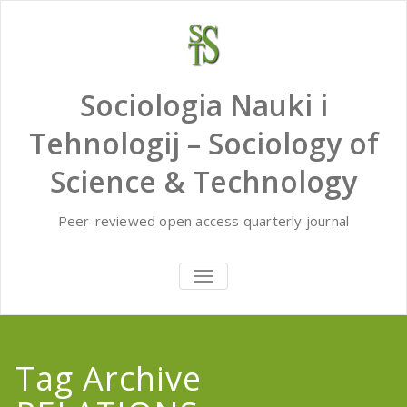
Skip
to
content
Sociologia Nauki i
Tehnologij – Sociology of
Science & Technology
Peer-reviewed open access quarterly journal
TOGGLE
NAVIGATION
Tag Archive