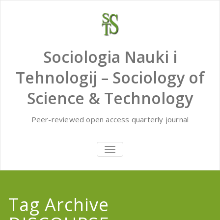
Skip
to
content
Sociologia Nauki i
Tehnologij – Sociology of
Science & Technology
Peer-reviewed open access quarterly journal
TOGGLE
NAVIGATION
Tag Archive