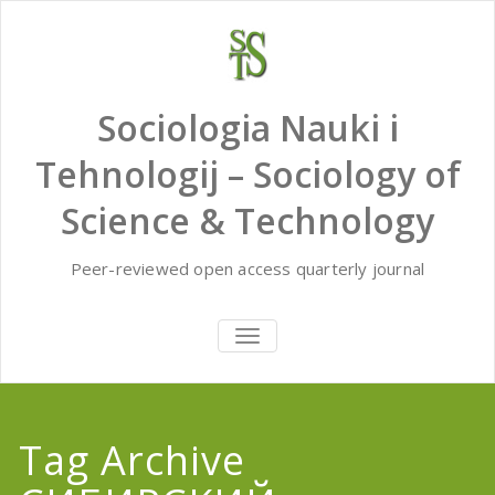
Skip
to
content
Sociologia Nauki i
Tehnologij – Sociology of
Science & Technology
Peer-reviewed open access quarterly journal
TOGGLE
NAVIGATION
Tag Archive