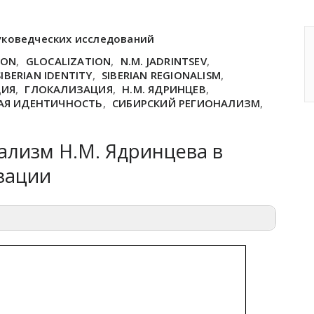
уковедческих исследований
ION
,
GLOCALIZATION
,
N.M. JADRINTSEV
,
SIBERIAN IDENTITY
,
SIBERIAN REGIONALISM
,
ЦИЯ
,
ГЛОКАЛИЗАЦИЯ
,
Н.М. ЯДРИНЦЕВ
,
АЯ ИДЕНТИЧНОСТЬ
,
СИБИРСКИЙ РЕГИОНАЛИЗМ
,
ализм Н.М. Ядринцева в
зации