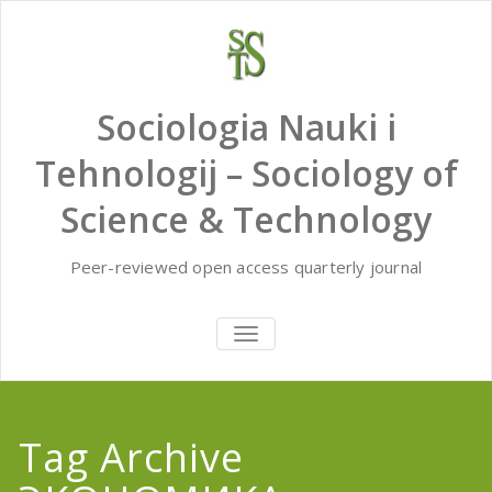
Skip
to
content
Sociologia Nauki i
Tehnologij – Sociology of
Science & Technology
Peer-reviewed open access quarterly journal
TOGGLE
NAVIGATION
Tag Archive