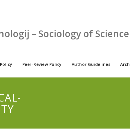
nologij – Sociology of Scien
 Policy
Peer-Review Policy
Author Guidelines
Arch
CAL-
ITY