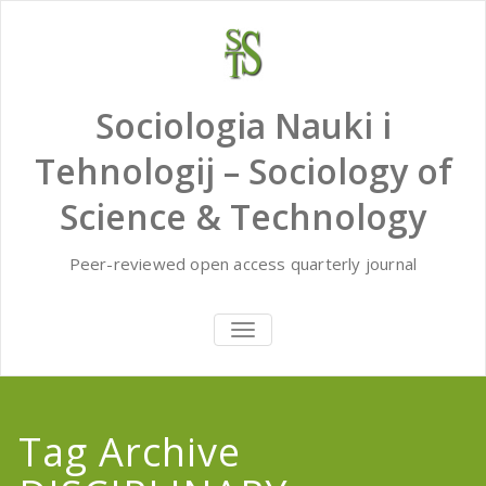
Skip
to
content
Sociologia Nauki i
Tehnologij – Sociology of
Science & Technology
Peer-reviewed open access quarterly journal
TOGGLE
NAVIGATION
Tag Archive