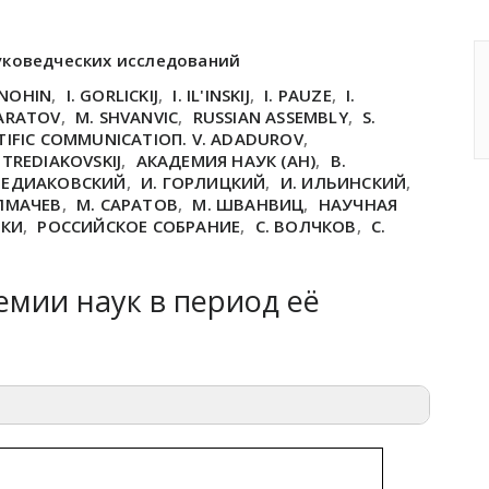
уковедческих исследований
ANOHIN
,
I. GORLICKIJ
,
I. IL'INSKIJ
,
I. PAUZE
,
I.
SARATOV
,
M. SHVANVIC
,
RUSSIAN ASSEMBLY
,
S.
TIFIC COMMUNICATIOП. V. ADADUROV
,
 TREDIAKOVSKIJ
,
АКАДЕМИЯ НАУК (АН)
,
В.
ТРЕДИАКОВСКИЙ
,
И. ГОРЛИЦКИЙ
,
И. ИЛЬИНСКИЙ
,
ЛМАЧЕВ
,
М. САРАТОВ
,
М. ШВАНВИЦ
,
НАУЧНАЯ
ИКИ
,
РОССИЙСКОЕ СОБРАНИЕ
,
С. ВОЛЧКОВ
,
С.
мии наук в период её