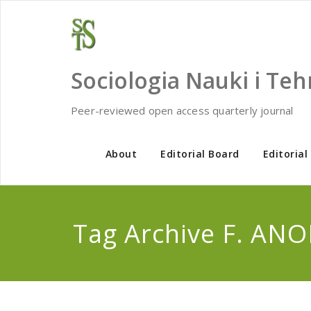
Skip
to
content
Sociologia Nauki i Teh
Peer-reviewed open access quarterly journal
About
Editorial Board
Editorial
Tag Archive F. AN