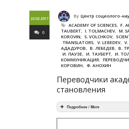
By
Центр социолого-на
22.02.2017
ACADEMY OF SCIENCES
,
F. 
TAUBERT
,
I. TOLMACHEV
,
M. 
0
KOROVIN
,
S. VOLCHKOV
,
SCIEN
TRANSLATORS
,
V. LEBEDEV
,
V.
АДАДУРОВ
,
В. ЛЕБЕДЕВ
,
В. 
И. ПАУЗЕ
,
И. ТАУБЕРТ
,
И. ТО
КОММУНИКАЦИЯ
,
ПЕРЕВОДЧ
КОРОВИН
,
Ф. АНОХИН
Переводчики акаде
становления
Подробнее / More