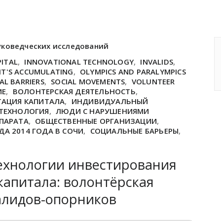
уковедческих исследований
PITAL
,
INNOVATIONAL TECHNOLOGY
,
INVALIDS
,
IT'S ACCUMULATING
,
OLYMPICS AND PARALYMPICS
AL BARRIERS
,
SOCIAL MOVEMENTS
,
VOLUNTEER
ИЕ
,
ВОЛОНТЕРСКАЯ ДЕЯТЕЛЬНОСТЬ
,
ТАЦИЯ КАПИТАЛА
,
ИНДИВИДУАЛЬНЫЙ
ТЕХНОЛОГИЯ
,
ЛЮДИ С НАРУШЕНИЯМИ
ПАРАТА
,
ОБЩЕСТВЕННЫЕ ОРГАНИЗАЦИИ
,
А 2014 ГОДА В СОЧИ
,
СОЦИАЛЬНЫЕ БАРЬЕРЫ
,
хнологии инвестирования
капитала: волонтёрская
алидов-опорников