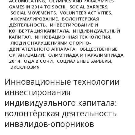
ACCUMULATING
,
OLYMPICS AND PARALYMPICS
GAMES IN 2014 TO SOCHI
,
SOCIAL BARRIERS
,
SOCIAL MOVEMENTS
,
VOLUNTEER ACTIVITIES
,
АККУМУЛИРОВАНИЕ
,
ВОЛОНТЕРСКАЯ
ДЕЯТЕЛЬНОСТЬ
,
ИНВЕСТИРОВАНИЕ И
КОНВЕРТАЦИЯ КАПИТАЛА
,
ИНДИВИДУАЛЬНЫЙ
КАПИТАЛ
,
ИННОВАЦИОННАЯ ТЕХНОЛОГИЯ
,
ЛЮДИ С НАРУШЕНИЯМИ ОПОРНО-
ДВИГАТЕЛЬНОГО АППАРАТА
,
ОБЩЕСТВЕННЫЕ
ОРГАНИЗАЦИИ
,
ОЛИМПИАДА И ПАРАЛИМПИАДА
2014 ГОДА В СОЧИ
,
СОЦИАЛЬНЫЕ БАРЬЕРЫ
,
ЭКСКЛЮЗИЯ
Инновационные технологии
инвестирования
индивидуального капитала:
волонтёрская деятельность
инвалидов-опорников