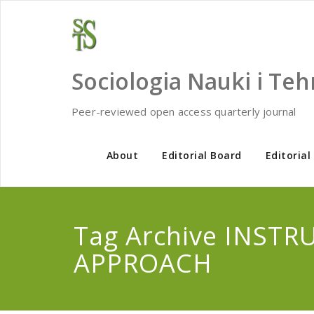
Skip
to
content
Sociologia Nauki i Teh
Peer-reviewed open access quarterly journal
About
Editorial Board
Editorial
Tag Archive INST
APPROACH