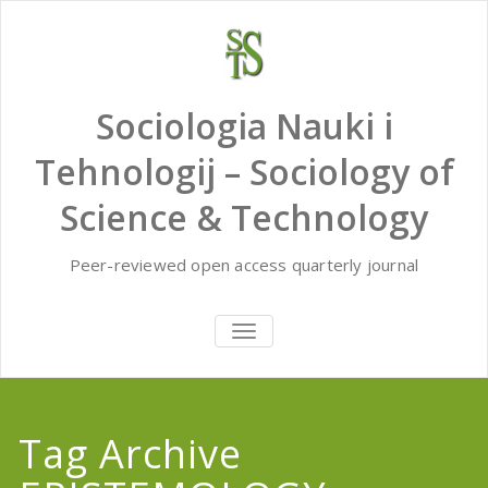
Skip
to
content
Sociologia Nauki i
Tehnologij – Sociology of
Science & Technology
Peer-reviewed open access quarterly journal
TOGGLE
NAVIGATION
Tag Archive