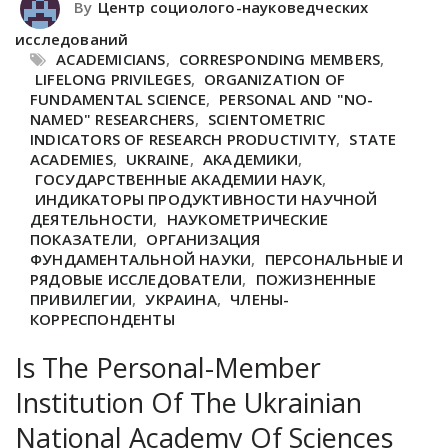
By
Центр социолого-науковедческих
исследований
ACADEMICIANS
,
CORRESPONDING MEMBERS
,
LIFELONG PRIVILEGES
,
ORGANIZATION OF
FUNDAMENTAL SCIENCE
,
PERSONAL AND "NO-
NAMED" RESEARCHERS
,
SCIENTOMETRIC
INDICATORS OF RESEARCH PRODUCTIVITY
,
STATE
ACADEMIES
,
UKRAINE
,
АКАДЕМИКИ
,
ГОСУДАРСТВЕННЫЕ АКАДЕМИИ НАУК
,
ИНДИКАТОРЫ ПРОДУКТИВНОСТИ НАУЧНОЙ
ДЕЯТЕЛЬНОСТИ
,
НАУКОМЕТРИЧЕСКИЕ
ПОКАЗАТЕЛИ
,
ОРГАНИЗАЦИЯ
ФУНДАМЕНТАЛЬНОЙ НАУКИ
,
ПЕРСОНАЛЬНЫЕ И
РЯДОВЫЕ ИССЛЕДОВАТЕЛИ
,
ПОЖИЗНЕННЫЕ
ПРИВИЛЕГИИ
,
УКРАИНА
,
ЧЛЕНЫ-
КОРРЕСПОНДЕНТЫ
Is The Personal-Member
Institution Of The Ukrainian
National Academy Of Sciences