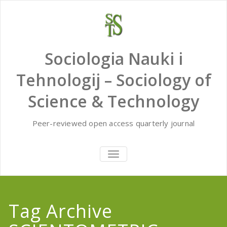
Skip
to
content
Sociologia Nauki i
Tehnologij – Sociology of
Science & Technology
Peer-reviewed open access quarterly journal
TOGGLE
NAVIGATION
Tag Archive