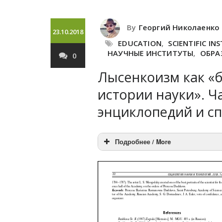
By
Георгий Николаенко
23.10.2018
EDUCATION
,
SCIENTIFIC IN
НАУЧНЫЕ ИНСТИТУТЫ
,
ОБРА
0
Лысенкоизм как «б
истории науки». Ча
энциклопедий и с
Подробнее / More